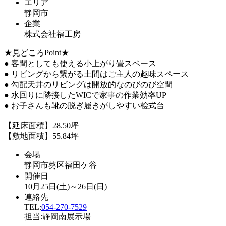
エリア
静岡市
企業
株式会社福工房
★見どころPoint★
● 客間としても使える小上がり畳スペース
● リビングから繋がる土間はご主人の趣味スペース
● 勾配天井のリビングは開放的なのびのび空間
● 水回りに隣接したWICで家事の作業効率UP
● お子さんも靴の脱ぎ履きがしやすい桧式台
【延床面積】28.50坪
【敷地面積】55.84坪
会場
静岡市葵区福田ケ谷
開催日
10月25日(土)～26日(日)
連絡先
TEL:
054-270-7529
担当:静岡南展示場