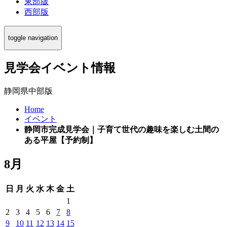
東部版
西部版
toggle navigation
見学会イベント情報
静岡県中部版
Home
イベント
静岡市完成見学会｜子育て世代の趣味を楽しむ土間の
ある平屋【予約制】
8月
日
月
火
水
木
金
土
1
2
3
4
5
6
7
8
9
10
11
12
13
14
15