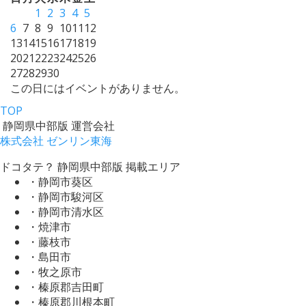
1
2
3
4
5
6
7
8
9
10
11
12
13
14
15
16
17
18
19
20
21
22
23
24
25
26
27
28
29
30
この日にはイベントがありません。
TOP
静岡県中部版 運営会社
株式会社 ゼンリン東海
ドコタテ？ 静岡県中部版 掲載エリア
・静岡市葵区
・静岡市駿河区
・静岡市清水区
・焼津市
・藤枝市
・島田市
・牧之原市
・榛原郡吉田町
・榛原郡川根本町