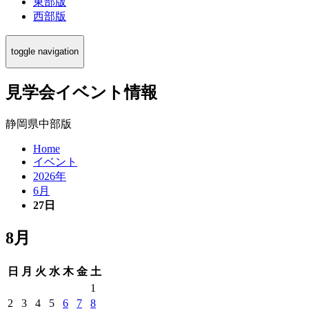
東部版
西部版
toggle navigation
見学会イベント情報
静岡県中部版
Home
イベント
2026年
6月
27日
8月
日
月
火
水
木
金
土
1
2
3
4
5
6
7
8